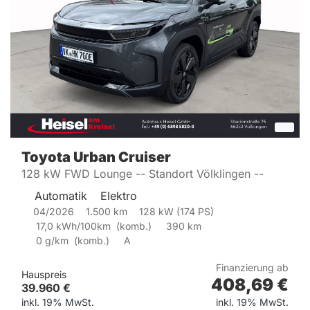
Toyota
Urban Cruiser
128 kW FWD Lounge -- Standort Völklingen --
Automatik
Elektro
04/2026
1.500
km
128
kW (
174
PS)
17,0
kWh/100km
(komb.)
390
km
0
g/km
(
komb.)
A
Finanzierung ab
Hauspreis
408,69
€
39.960
€
inkl. 19% MwSt.
inkl. 19% MwSt.