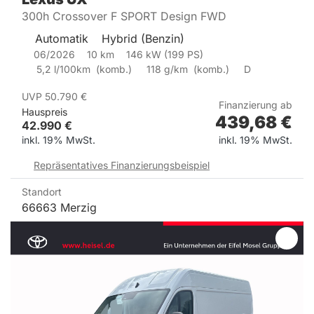
300h Crossover F SPORT Design FWD
Automatik
Hybrid (Benzin)
06/2026
10
km
146
kW (
199
PS)
5,2
l/100km
(
komb.)
118
g/km
(
komb.)
D
UVP
50.790
€
Finanzierung ab
Hauspreis
439,68
€
42.990
€
inkl. 19% MwSt.
inkl. 19% MwSt.
Repräsentatives Finanzierungsbeispiel
Standort
66663 Merzig