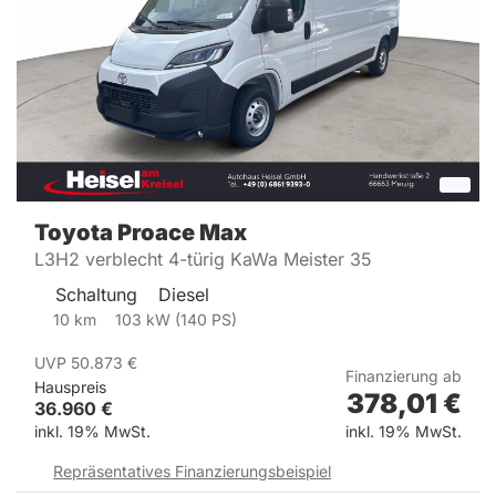
Toyota
Proace Max
L3H2 verblecht 4-türig KaWa Meister 35
Schaltung
Diesel
10
km
103
kW (
140
PS)
UVP
50.873
€
Finanzierung ab
Hauspreis
378,01
€
36.960
€
inkl. 19% MwSt.
inkl. 19% MwSt.
Repräsentatives Finanzierungsbeispiel