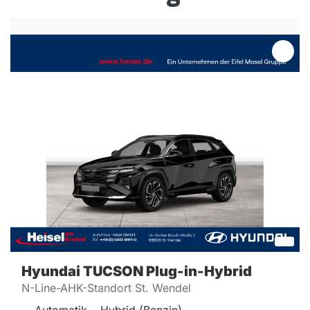
Hyundai
TUCSON Plug-in-Hybrid
N-Line-AHK-Standort St. Wendel
Automatik
Hybrid (Benzin)