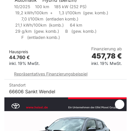
10/2025
100
km
185
kW (
252
PS)
19,2
kWh/100km
+
1,3
l/100km
(gew. komb.)
7,0
l/100km
(
entladen
komb.)
21,1
kWh/100km
(komb.)
64
km
29
g/km
(
gew.
komb.)
B
(gew. komb.)
F
(entladen komb.)
Finanzierung ab
Hauspreis
457,78
€
44.760
€
inkl. 19% MwSt.
inkl. 19% MwSt.
Repräsentatives Finanzierungsbeispiel
Standort
66606 Sankt Wendel