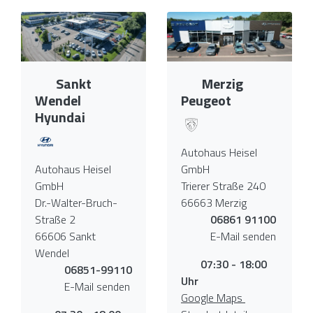
Sankt
Merzig
Wendel
Peugeot
Hyundai
Autohaus Heisel
Autohaus Heisel
GmbH
GmbH
Trierer Straße 240
Dr.-Walter-Bruch-
66663 Merzig
Straße 2
06861 91100
66606 Sankt
E-Mail senden
Wendel
07:30 - 18:00
06851-99110
Uhr
E-Mail senden
Google Maps