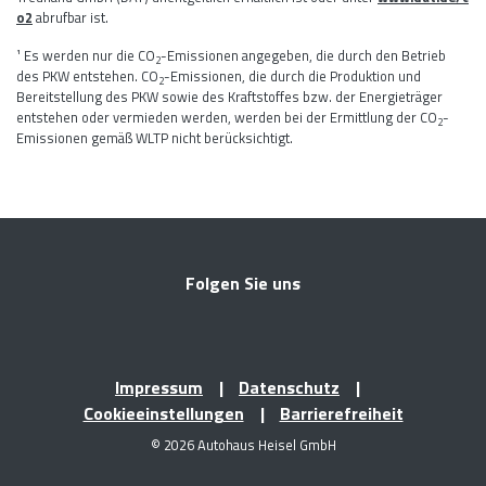
o2
abrufbar ist.
¹ Es werden nur die CO
-Emissionen angegeben, die durch den Betrieb
2
des PKW entstehen. CO
-Emissionen, die durch die Produktion und
2
Bereitstellung des PKW sowie des Kraftstoffes bzw. der Energieträger
entstehen oder vermieden werden, werden bei der Ermittlung der CO
-
2
Emissionen gemäß WLTP nicht berücksichtigt.
Folgen Sie uns
Impressum
Datenschutz
Cookieeinstellungen
Barrierefreiheit
© 2026 Autohaus Heisel GmbH