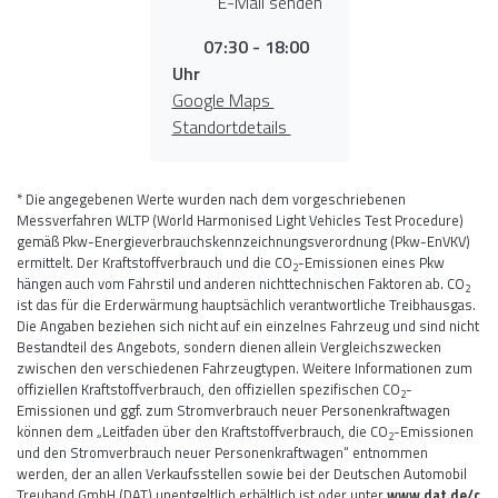
E-Mail senden
07:30 - 18:00
Uhr
Google Maps
Standortdetails
* Die angegebenen Werte wurden nach dem vorgeschriebenen
Messverfahren WLTP (World Harmonised Light Vehicles Test Procedure)
gemäß Pkw-Energieverbrauchskennzeichnungsverordnung (Pkw-EnVKV)
ermittelt. Der Kraftstoffverbrauch und die CO
-Emissionen eines Pkw
2
hängen auch vom Fahrstil und anderen nichttechnischen Faktoren ab. CO
2
ist das für die Erderwärmung hauptsächlich verantwortliche Treibhausgas.
Die Angaben beziehen sich nicht auf ein einzelnes Fahrzeug und sind nicht
Bestandteil des Angebots, sondern dienen allein Vergleichszwecken
zwischen den verschiedenen Fahrzeugtypen. Weitere Informationen zum
offiziellen Kraftstoffverbrauch, den offiziellen spezifischen CO
-
2
Emissionen und ggf. zum Stromverbrauch neuer Personenkraftwagen
können dem „Leitfaden über den Kraftstoffverbrauch, die CO
-Emissionen
2
und den Stromverbrauch neuer Personenkraftwagen“ entnommen
werden, der an allen Verkaufsstellen sowie bei der Deutschen Automobil
Treuhand GmbH (DAT) unentgeltlich erhältlich ist oder unter
www.dat.de/c