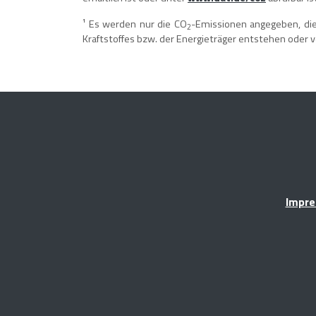
¹ Es werden nur die CO
-Emissionen angegeben, di
2
Kraftstoffes bzw. der Energieträger entstehen oder
Impr