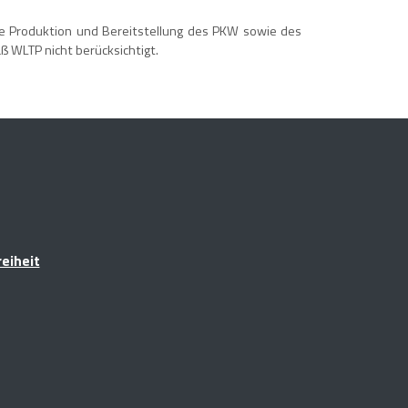
ie Produktion und Bereitstellung des PKW sowie des
 WLTP nicht berücksichtigt.
reiheit