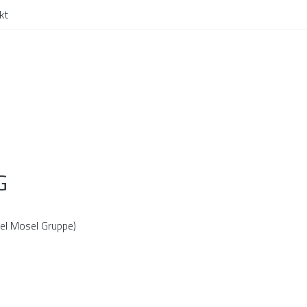
kt
G
fel Mosel Gruppe)