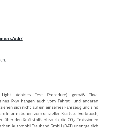
umers/odr/
.
men.
Light Vehicles Test Procedure) gemäß Pkw-
eines Pkw hängen auch vom Fahrstil und anderen
iehen sich nicht auf ein einzelnes Fahrzeug und sind
e Informationen zum offiziellen Kraftstoffverbrauch,
 über den Kraftstoffverbrauch, die CO
-Emissionen
2
schen Automobil Treuhand GmbH (DAT) unentgeltlich