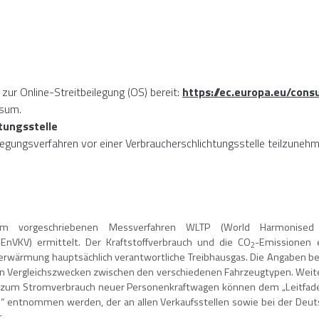
zur Online-Streitbeilegung (OS) bereit:
https://ec.europa.eu/cons
ssum.
tungs­stelle
beilegungsverfahren vor einer Verbraucherschlichtungsstelle teilzuneh
vorgeschriebenen Messverfahren WLTP (World Harmonised 
EnVKV) ermittelt. Der Kraftstoffverbrauch und die CO
-Emissionen 
2
derwärmung hauptsächlich verantwortliche Treibhausgas. Die Angaben bez
in Vergleichszwecken zwischen den verschiedenen Fahrzeugtypen. Weiter
 zum Stromverbrauch neuer Personenkraftwagen können dem „Leitfaden
 entnommen werden, der an allen Verkaufsstellen sowie bei der Deut
t.