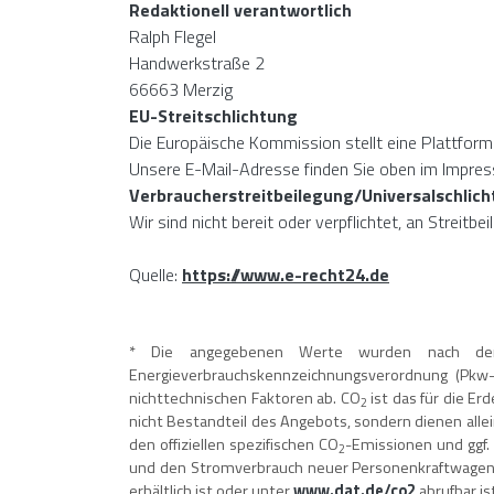
Redaktionell verantwortlich
Ralph Flegel
Handwerkstraße 2
66663 Merzig
EU-Streitschlichtung
Die Europäische Kommission stellt eine Plattform 
Unsere E-Mail-Adresse finden Sie oben im Impre
Verbraucher­streit­beilegung/Universal­schlich
Wir sind nicht bereit oder verpflichtet, an Streit
Quelle:
https://www.e-recht24.de
* Die angegebenen Werte wurden nach dem 
Energieverbrauchskennzeichnungsverordnung (Pkw-
nichttechnischen Faktoren ab. CO
ist das für die Er
2
nicht Bestandteil des Angebots, sondern dienen alle
den offiziellen spezifischen CO
-Emissionen und ggf.
2
und den Stromverbrauch neuer Personenkraftwagen“
erhältlich ist oder unter
www.dat.de/co2
abrufbar is